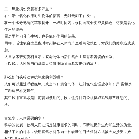
二、氧化损伤究竟有多严重？
在生活中氧化作用对生物体的损害，无时无刻不在发生。
将一个水分饱满的苹果切开，一段时间内，横切面就会变成黄褐色，这就是氧化
作用的结果，
厨房里的刀具会生锈，也是氧化作用的结果。
同样，活性氧自由基也时时刻刻在人体内产生着氧化损伤，对我们的健康造成威
胁。
大量临床研究资料显示，衰老与体内活性氧自由基有着密切的关系。
可以说，活性氧自由基是人类健康隐避而具攻击力的敌人。
那么如何获得这种抗氧化的利器呢？
人们可以通过呼吸氢氧（或空气）混合气体、注射氢气生理盐水和引用
富氢水
三种途径补充氢气。
其中饮用富氢水是目前普遍使用的手段，也是目前公认摄取氢气非常理想的手
段。
富氢水，人体需要的水！
科学的发展，使得人们在满足健康需求的同时，不断地提升生命和生活的质量。
相信不久的将来，饮用富氢水将作为一种崭新的日常保健方式被大众接受，掀
起“饮用水革命”。