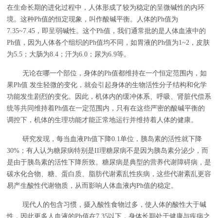
在生命长期的进化过程中，人体形成了较为稳定的呈微碱性的内环
境。这种Ph值的恒定现象，叫作酸碱平衡。人体的Ph值为
7.35~7.45，即呈弱碱性。这个Ph值，我们通常批的是人体血液中的
Ph值，因为人体各个组织的Ph值均不同，如胃液的Ph值为1~2，皮肤
为5.5；大肠为8.4；汗为6.0；尿为6.9等。
无论在哪一个部位，身体的Ph值都维持在一个恒定范围内，如
果Ph值 发生轻微的变化，就会引起身体的生物活性分子结构和化学
功能发生剧烈的变化。因此，机体内的缓冲体系、呼吸、肾脏代偿系
统等共同维持着Ph值在一定范围内，只有在这些严密的酸碱平衡的
调控下，机体的生理功能才能正常地运行并维持着人体的健康。
研究发现，每当血液Ph值下降0.1单位，胰岛素的活性就下降
30%；有人认为糖尿病特别是II理糖尿病不是因为胰岛素分泌少，而
是由于胰岛素的活性下降所致。糖尿病是典型的营养代谢障碍病，是
碳水化合物、糖、蛋白质、脂肪代谢紊乱性疾病，这些代谢紊乱更容
易产生酸性代谢物质，从而影响人体血液内Ph值的稳定。
现代人的包含习惯，摄入酸性食物过多，使人体的酸性大于碱
性，因此更多人血液的Ph值在7.35以下，身体长期处于健康与疾病之