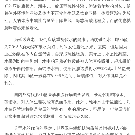
间的亚健康状态。新生儿一般属弱碱性体液，但随着年龄的增长，随
着体外环境的污染及体内不正常的生活及饮食习惯，体质逐渐转为酸
性。人的体液中碱性含量呈下降曲线，标志着酸化程度，而酸化也就
意味着越来越老化。
为延缓衰老，我们应该重视饮水的健康，喝弱碱性水，即Ph值
为7.0~8.5的天然矿泉水为好，时尚女性爱吃水果、蔬菜，也是因为
这些物质在体内自然代谢，会形成碱性物质。实际上，水是比蔬菜、
水果列好的中和剂，水中的天然矿物质能被人体直接吸引，起来维护
体液平衡的作用。而纯净水由于使用反渗透膜将水中99%以上的盐去
除，因此其Ph值一般都在5.5~6.5之间，呈弱酸性，对人体健康是不
利的。
国内外有很多生物医学和流行病调查发现，长期饮用纯净水、
蒸馏水、对人体生理功能有负面作用。此外，纯净水由于呈酸性，对
水输送管道特别是金属的管道有一定的腐蚀性，容易使一些金属溶解
到水中而超过饮水水质标准，会造成污染风险。
关于水的Ph值的界定，世界卫生组织认为虽然该指标对人的健