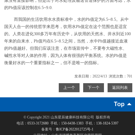
康没有直接影响，但是出于对水处理及输送管道保护的方面考虑，水
的Ph值应该控制在6.5~9.0.
而我国的生活饮用水水质标准中，水的Ph值定为6.5~8.5。从中
国天人合一的传统哲学来思考，饮用水Ph值定在这个范围也是适宜
的。人类在进化300多万年有历史中，从饮用的天然水、井水到近100
年来的自来水，Ph值均在6.5~8.5之间，当然，水中Ph值越接近血液
的Ph值越好。但我们应该注意，在市场宣传中，不要夸大磁性水、
碱性水等对人体的作用，因为人体有很强的平衡系统。水的Ph值是
衡量好水的一个重要指标之一，但不是唯一的指标。
发表日期：2022/4/13 浏览次数：701
上一个
下一个
返回列表
© Copyright 2021
山东星辰健康科技有限公司
版权所有
电话：
0533-3172680
手机：
150-6438-1383
手机：
138-1824-5397
备案号：
鲁ICP备2022012725号-1