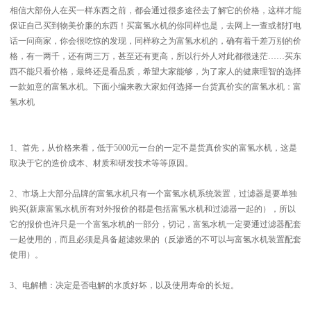
相信大部份人在买一样东西之前，都会通过很多途径去了解它的价格，这样才能
保证自己买到物美价廉的东西！买富氢水机的你同样也是，去网上一查或都打电
话一问商家，你会很吃惊的发现，同样称之为富氢水机的，确有着千差万别的价
格，有一两千，还有两三万，甚至还有更高，所以行外人对此都很迷茫……买东
西不能只看价格，最终还是看品质，希望大家能够，为了家人的健康理智的选择
一款如意的富氢水机。下面小编来教大家如何选择一台货真价实的富氢水机：富
氢水机
1、首先，从价格来看，低于5000元一台的一定不是货真价实的富氢水机，这是
取决于它的造价成本、材质和研发技术等等原因。
2、市场上大部分品牌的富氢水机只有一个富氢水机系统装置，过滤器是要单独
购买(新康富氢水机所有对外报价的都是包括富氢水机和过滤器一起的），所以
它的报价也许只是一个富氢水机的一部分，切记，富氢水机一定要通过滤器配套
一起使用的，而且必须是具备超滤效果的（反渗透的不可以与富氢水机装置配套
使用）。
3、电解槽：决定是否电解的水质好坏，以及使用寿命的长短。